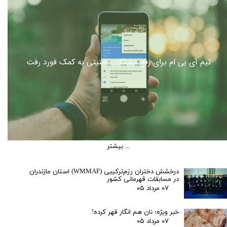
آخرین نسل لپ تاپ های اچ پی امکان خرید بازی ها با قیمت
پایین را می دهد
لورم ایپسوم متن ساختگی با تولید سادگی نامفهوم از صنعت چاپ و با استفاده از طراحان گرافیک
است.
تیم آی بی ام برای رفع مشکلات امنیتی به کمک فورد رفت
بیشتر ...
درخشش دختران رزم‌ترکیبی (WMMAF) استان مازندران
در مسابقات قهرمانی کشور
۰۷ مرداد ۰۵
خبر ویژه؛ نان هم انگار قهر کرده!
۰۷ مرداد ۰۵